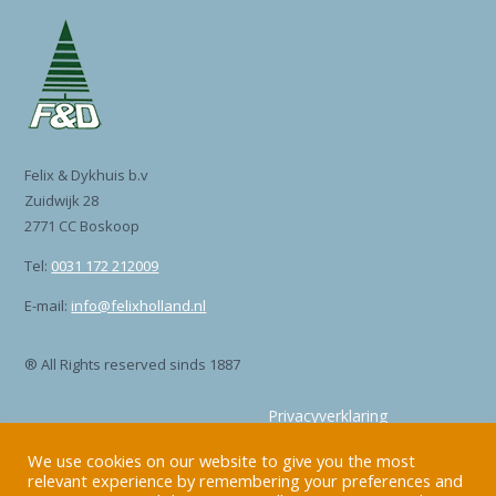
Felix & Dykhuis b.v
Zuidwijk 28
2771 CC Boskoop
Tel:
0031 172 212009
E-mail:
info@felixholland.nl
® All Rights reserved sinds 1887
Privacyverklaring
We use cookies on our website to give you the most
Cookie Policy
relevant experience by remembering your preferences and