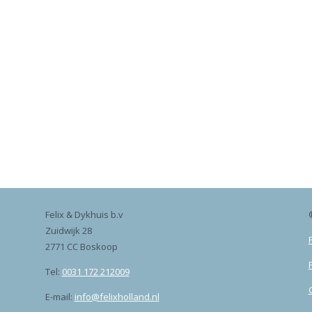
Felix & Dykhuis b.v
Zuidwijk 28
2771 CC Boskoop
Tel:
0031 172 212009
E-mail:
info@felixholland.nl