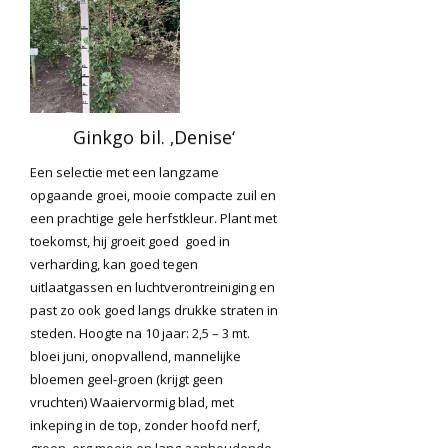
Ginkgo bil. ‚Denise‘
Een selectie met een langzame
opgaande groei, mooie compacte zuil en
een prachtige gele herfstkleur. Plant met
toekomst, hij groeit goed goed in
verharding, kan goed tegen
uitlaatgassen en luchtverontreiniging en
past zo ook goed langs drukke straten in
steden. Hoogte na 10 jaar: 2,5 – 3 mt.
bloei juni, onopvallend, mannelijke
bloemen geel-groen (krijgt geen
vruchten) Waaiervormig blad, met
inkeping in de top, zonder hoofd nerf,
groen, erg mooie en lang aanhoudende