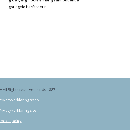
goudgele herfstkleur.
® All Rights reserved sinds 1887
Privacyverklaring shop
Privacyverklaring site
Cookie policy