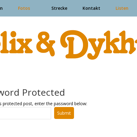
en
Fotos
Strecke
Kontakt
Listen
word Protected
s protected post, enter the password below:
Submit