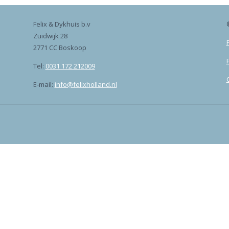
Felix & Dykhuis b.v
Zuidwijk 28
2771 CC Boskoop
Tel:
0031 172 212009
E-mail:
info@felixholland.nl