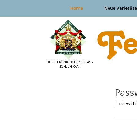
Home
Neue Varietät
Pass
To view thi