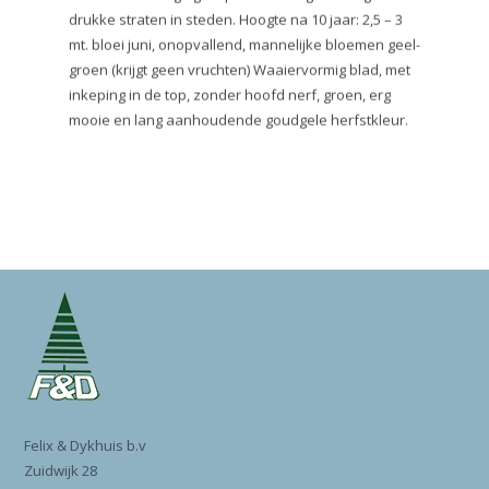
drukke straten in steden. Hoogte na 10 jaar: 2,5 – 3
mt. bloei juni, onopvallend, mannelijke bloemen geel-
groen (krijgt geen vruchten) Waaiervormig blad, met
inkeping in de top, zonder hoofd nerf, groen, erg
mooie en lang aanhoudende goudgele herfstkleur.
Felix & Dykhuis b.v
Zuidwijk 28