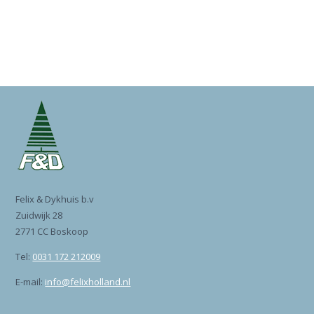
Felix & Dykhuis b.v
Zuidwijk 28
2771 CC Boskoop
Tel:
0031 172 212009
E-mail:
info@felixholland.nl