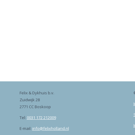
Felix & Dykhuis b.v.
®
Zuidwijk 28
2771 CC Boskoop
Tel:
0031 172 212009
E-mail:
info@felixholland.nl