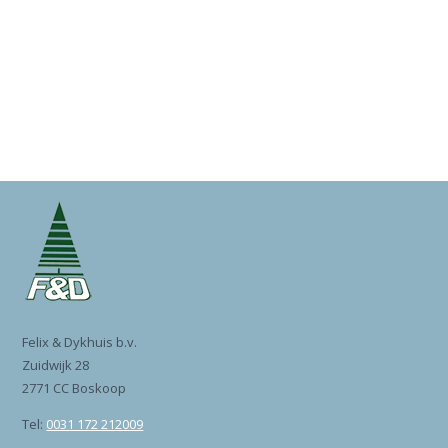
Felix & Dykhuis b.v.
Zuidwijk 28
2771 CC Boskoop
Tel:
0031 172 212009