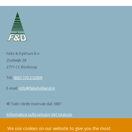
Felix & Dykhuis b.v.
Zuidwijk 28
2771 CC Boskoop
Tel:
0031 172 212009
E-mail:
info@felixholland.nl
® Tutti i diritti riservati dal 1887
Informativa sulla privacy del negozio
Sito dell’informativa sulla privacy
We use cookies on our website to give you the most