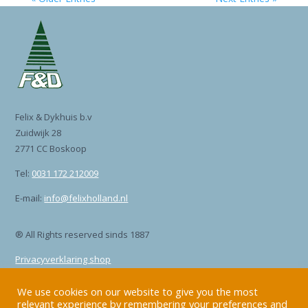
Felix & Dykhuis b.v
Zuidwijk 28
2771 CC Boskoop
Tel:
0031 172 212009
E-mail:
info@felixholland.nl
® All Rights reserved sinds 1887
Privacyverklaring shop
Privacyverklaring site
We use cookies on our website to give you the most
relevant experience by remembering your preferences and